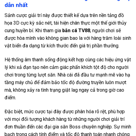
dẫn nhất
Sảnh cược giải trí này được thiết kế dựa trên nền tảng đồ
họa 3D cực kỳ sắc nét, tái hiện chân thực một thế giới thủy
cung huyền bí. Khi tham gia
bắn cá TV88
, người chơi sẽ
được hòa mình vào không gian bao la với hàng trăm loài sinh
vật biển đa dạng từ kích thước đến giá trị phần thưởng.
Hệ thống âm thanh sống động kết hợp cùng các hiệu ứng vật
lý khi xả đạn tạo nên cảm giác phấn khích tột độ cho người
chơi trong từng lượt săn. Nhà cái đã đầu tư mạnh mẽ vào hạ
tầng máy chủ để đảm bảo tốc độ đường truyền luôn mượt
mà, không xảy ra tình trạng giật lag ngay cả trong giờ cao
điểm.
Đặc biệt, mức cược tại đây được phân hóa rõ rệt, phù hợp
với mọi đối tượng khách hàng từ những người chơi giải trí
đơn thuần đến các đại gia săn Boss chuyên nghiệp. Sự minh
bạch trong cách tính điểm và tốc độ thanh toán nhanh chóng