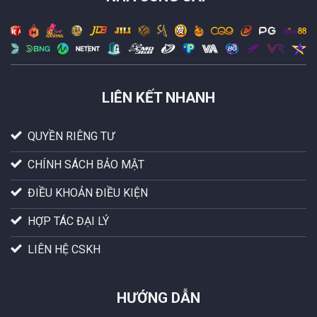
LIÊN KẾT NHANH
QUYỀN RIÊNG TƯ
CHÍNH SÁCH BẢO MẬT
ĐIỀU KHOẢN ĐIỀU KIỆN
HỢP TÁC ĐẠI LÝ
LIÊN HỆ CSKH
HƯỚNG DẪN