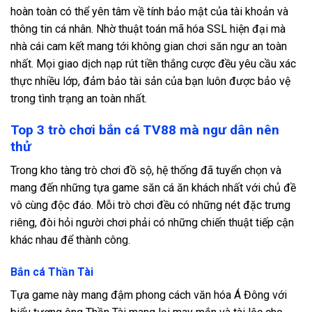
hoàn toàn có thể yên tâm về tính bảo mật của tài khoản và
thông tin cá nhân. Nhờ thuật toán mã hóa SSL hiện đại mà
nhà cái cam kết mang tới không gian chơi săn ngư an toàn
nhất. Mọi giao dịch nạp rút tiền thắng cược đều yêu cầu xác
thực nhiều lớp, đảm bảo tài sản của bạn luôn được bảo vệ
trong tình trạng an toàn nhất.
Top 3 trò chơi bắn cá TV88 mà ngư dân nên
thử
Trong kho tàng trò chơi đồ sộ, hệ thống đã tuyển chọn và
mang đến những tựa game săn cá ăn khách nhất với chủ đề
vô cùng độc đáo. Mỗi trò chơi đều có những nét đặc trưng
riêng, đòi hỏi người chơi phải có những chiến thuật tiếp cận
khác nhau để thành công.
Bắn cá Thần Tài
Tựa game này mang đậm phong cách văn hóa Á Đông với