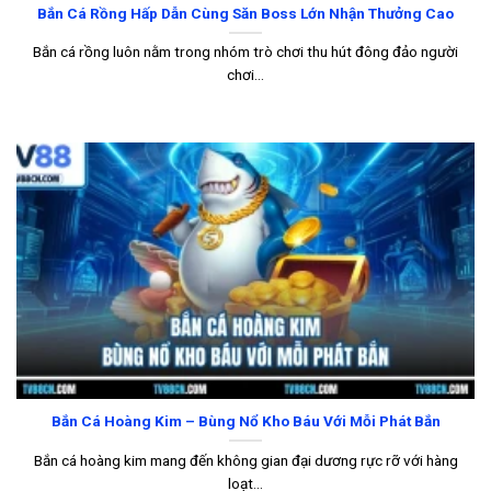
Bắn Cá Rồng Hấp Dẫn Cùng Săn Boss Lớn Nhận Thưởng Cao
Bắn cá rồng luôn nằm trong nhóm trò chơi thu hút đông đảo người
chơi...
Bắn Cá Hoàng Kim – Bùng Nổ Kho Báu Với Mỗi Phát Bắn
Bắn cá hoàng kim mang đến không gian đại dương rực rỡ với hàng
loạt...