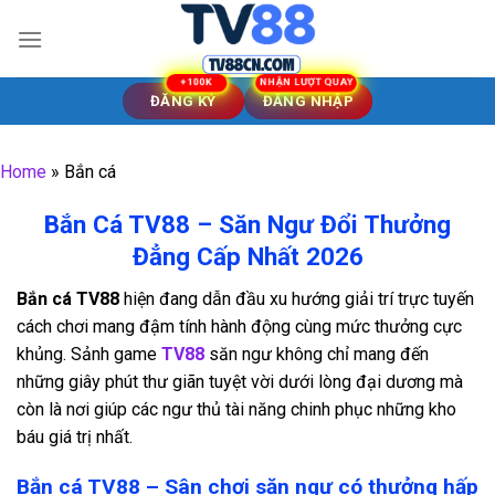
Bỏ
qua
nội
dung
ĐĂNG KÝ
ĐĂNG NHẬP
Home
»
Bắn cá
Bắn Cá TV88 – Săn Ngư Đổi Thưởng
Đẳng Cấp Nhất 2026
Bắn cá TV88
hiện đang dẫn đầu xu hướng giải trí trực tuyến
cách chơi mang đậm tính hành động cùng mức thưởng cực
khủng. Sảnh game
TV88
săn ngư không chỉ mang đến
những giây phút thư giãn tuyệt vời dưới lòng đại dương mà
còn là nơi giúp các ngư thủ tài năng chinh phục những kho
báu giá trị nhất.
Bắn cá TV88 – Sân chơi săn ngư có thưởng hấp