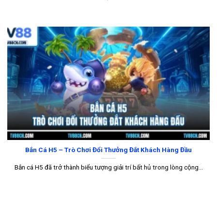
Bắn Cá H5 – Trò Chơi Đổi Thưởng Đắt Khách Hàng Đầu
Bắn cá H5 đã trở thành biểu tượng giải trí bất hủ trong lòng cộng...