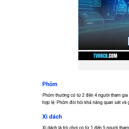
Phỏm
Phỏm thường có từ 2 đến 4 người tham gia vớ
hợp lệ. Phỏm đòi hỏi khả năng quan sát và g
Xì dách
Xì dách là trò chơi có từ 1 đến 5 người tha