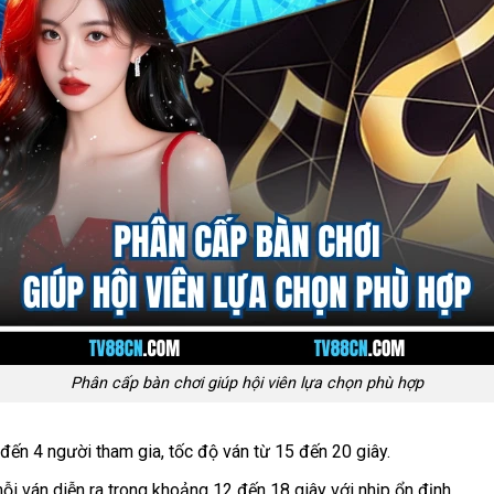
Phân cấp bàn chơi giúp hội viên lựa chọn phù hợp
đến 4 người tham gia, tốc độ ván từ 15 đến 20 giây.
ỗi ván diễn ra trong khoảng 12 đến 18 giây với nhịp ổn định.