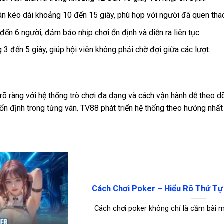
án kéo dài khoảng 10 đến 15 giây, phù hợp với người đã quen thao
đến 6 người, đảm bảo nhịp chơi ổn định và diễn ra liên tục.
 3 đến 5 giây, giúp hội viên không phải chờ đợi giữa các lượt.
 rõ ràng với hệ thống trò chơi đa dạng và cách vận hành dễ theo 
ổn định trong từng ván. TV88 phát triển hệ thống theo hướng nhất q
Cách Chơi Poker – Hiểu Rõ Thứ Tự
Cách chơi poker không chỉ là cầm bài mà 