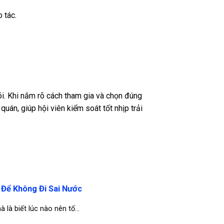
 tác.
dõi. Khi nắm rõ cách tham gia và chọn đúng
uán, giúp hội viên kiểm soát tốt nhịp trải
 Để Không Đi Sai Nước
là biết lúc nào nên tố...