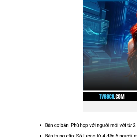
Bàn cơ bản: Phù hợp với người mới với từ 2 
Bàn trung cấp: Số lượng từ 4 đến 6 người, m