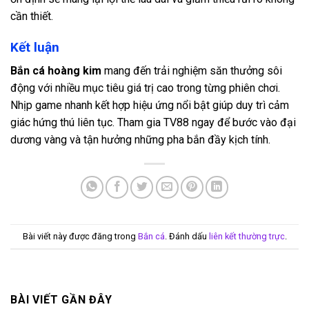
cần thiết.
Kết luận
Bắn cá hoàng kim
mang đến trải nghiệm săn thưởng sôi
động với nhiều mục tiêu giá trị cao trong từng phiên chơi.
Nhịp game nhanh kết hợp hiệu ứng nổi bật giúp duy trì cảm
giác hứng thú liên tục. Tham gia TV88 ngay để bước vào đại
dương vàng và tận hưởng những pha bắn đầy kịch tính.
Bài viết này được đăng trong
Bắn cá
. Đánh dấu
liên kết thường trực
.
BÀI VIẾT GẦN ĐÂY