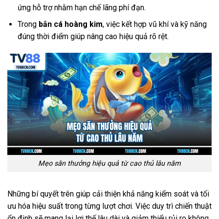
ứng hỗ trợ nhằm hạn chế lãng phí đạn.
Trong
bắn cá hoàng kim
, việc kết hợp vũ khí và kỹ năng
đúng thời điểm giúp nâng cao hiệu quả rõ rệt.
Mẹo săn thưởng hiệu quả từ cao thủ lâu năm
Những bí quyết trên giúp cải thiện khả năng kiểm soát và tối
ưu hóa hiệu suất trong từng lượt chơi. Việc duy trì chiến thuật
ổn định sẽ mang lại lợi thế lâu dài và giảm thiểu rủi ro không