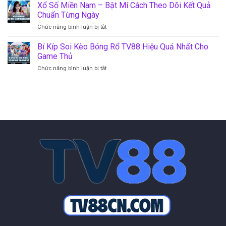
Số
Xổ Số Miền Nam – Bật Mí Cách Theo Dõi Kết Quả
Ra
Tiếp
Miền
Hy
Chuẩn Từng Ngày
2026
Bắc
Vọng
ở
Chức năng bình luận bị tắt
TV88
Đổi
Xổ
–
Vận
Số
Bí Kíp Soi Kèo Bóng Rổ TV88 Hiệu Quả Nhất Cho
Cập
Qua
Miền
Nhật
Game Thủ
Từng
Nam
Kết
Kỳ
ở
Chức năng bình luận bị tắt
–
Quả
Bí
Bật
Nhanh
Kíp
Mí
Chóng
Soi
Cách
2026
Kèo
Theo
Bóng
Dõi
Rổ
Kết
TV88
Quả
Hiệu
Chuẩn
Quả
Từng
Nhất
Ngày
Cho
Game
Thủ