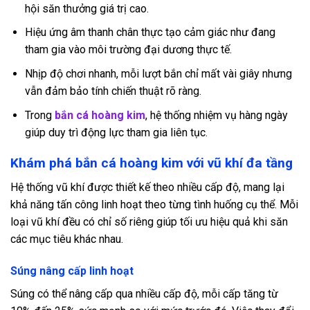
hội săn thưởng giá trị cao.
Hiệu ứng âm thanh chân thực tạo cảm giác như đang
tham gia vào môi trường đại dương thực tế.
Nhịp độ chơi nhanh, mỗi lượt bắn chỉ mất vài giây nhưng
vẫn đảm bảo tính chiến thuật rõ ràng.
Trong
bắn cá hoàng kim
, hệ thống nhiệm vụ hàng ngày
giúp duy trì động lực tham gia liên tục.
Khám phá bắn cá hoàng kim với vũ khí đa tầng
Hệ thống vũ khí được thiết kế theo nhiều cấp độ, mang lại
khả năng tấn công linh hoạt theo từng tình huống cụ thể. Mỗi
loại vũ khí đều có chỉ số riêng giúp tối ưu hiệu quả khi săn
các mục tiêu khác nhau.
Súng nâng cấp linh hoạt
Súng có thể nâng cấp qua nhiều cấp độ, mỗi cấp tăng từ