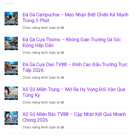
Đá Gà Campuchia – Mẹo Nhận Biết Chiến Kê Mạnh
Trong 3 Phút
ở
Chức năng bình luận bị tắt
Đá
Gà
Đá Gà Cựa Thomo – Không Gian Trường Gà Sôi
Campuchia
Động Hấp Dẫn
–
ở
Chức năng bình luận bị tắt
Mẹo
Đá
Nhận
Gà
Đá Gà Cựa Dao TV88 – Đỉnh Cao Đấu Trường Trực
Biết
Cựa
Chiến
Tiếp 2026
Thomo
Kê
ở
Chức năng bình luận bị tắt
–
Mạnh
Đá
Không
Trong
Gà
Xổ Số Miền Trung – Mở Ra Hy Vọng Đổi Vận Qua
Gian
3
Cựa
Trường
Từng Kỳ
Phút
Dao
Gà
ở
Chức năng bình luận bị tắt
TV88
Sôi
Xổ
–
Động
Số
Xổ Số Miền Bắc TV88 – Cập Nhật Kết Quả Nhanh
Đỉnh
Hấp
Miền
Cao
Chóng 2026
Dẫn
Trung
Đấu
ở
Chức năng bình luận bị tắt
–
Trường
Xổ
Mở
Trực