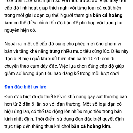
10% đến 25% sức mạnh so với mức trước đó. Việc thay đổi
cấp độ linh hoạt giúp thích nghi với từng loại cá xuất hiện
trong mỗi giai đoạn cụ thể. Người tham gia
bắn cá hoàng
kim
có thể điều chỉnh tốc độ bắn để phù hợp với lượng tài
nguyên hiện có.
Ngoài ra, một số cấp độ súng cho phép mở rộng phạm vi
bắn và tăng khả năng trúng nhiều mục tiêu cùng lúc. Điều này
đặc biệt hiệu quả khi xuất hiện đàn cá từ 10-20 con di
chuyển theo cụm dày đặc. Việc lựa chọn đúng cấp độ giúp
giảm số lượng đạn tiêu hao đáng kể trong mỗi lượt chơi.
Đạn đặc biệt uy lực
Đạn đặc biệt được thiết kế với khả năng gây sát thương cao
hơn từ 2 đến 5 lần so với đạn thường. Một số loại đạn có
hiệu ứng lan, có thể tác động lên nhiều mục tiêu trong bán
kính nhất định. Thời điểm sử dụng đạn đặc biệt quyết định
trực tiếp đến thắng thua khi chơi
bắn cá hoàng kim.