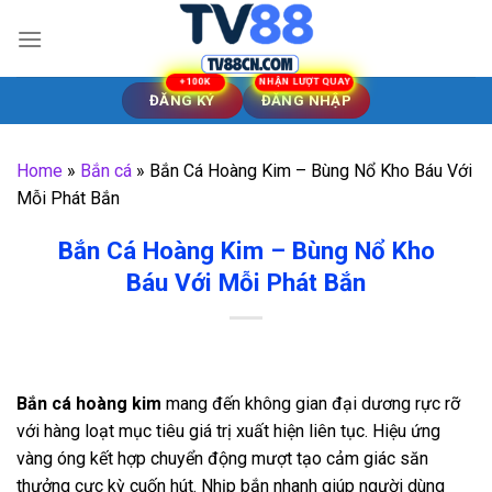
Bỏ
qua
nội
dung
ĐĂNG KÝ
ĐĂNG NHẬP
Home
»
Bắn cá
»
Bắn Cá Hoàng Kim – Bùng Nổ Kho Báu Với
Mỗi Phát Bắn
Bắn Cá Hoàng Kim – Bùng Nổ Kho
Báu Với Mỗi Phát Bắn
Bắn cá hoàng kim
mang đến không gian đại dương rực rỡ
với hàng loạt mục tiêu giá trị xuất hiện liên tục. Hiệu ứng
vàng óng kết hợp chuyển động mượt tạo cảm giác săn
thưởng cực kỳ cuốn hút. Nhịp bắn nhanh giúp người dùng