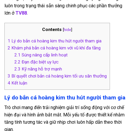
luôn trong trạng thái sẵn sàng chinh phục các phần thưởng
lớn ở
TV88
.
Contents
[
hide
]
1
Lý do bắn cá hoàng kim thu hút người tham gia
2
Khám phá bắn cá hoàng kim với vũ khí đa tầng
2.1
Súng nâng cấp linh hoạt
2.2
Đạn đặc biệt uy lực
2.3
Kỹ năng hỗ trợ mạnh
3
Bí quyết chơi bắn cá hoàng kim tối ưu săn thưởng
4
Kết luận
Lý do bắn cá hoàng kim thu hút người tham gia
Trò chơi mang đến trải nghiệm giải trí sống động với cơ chế
hiện đại và hình ảnh bắt mắt. Mỗi yếu tố được thiết kế nhằm
tăng tính tương tác và giữ nhịp chơi luôn hấp dẫn theo thời
gian.