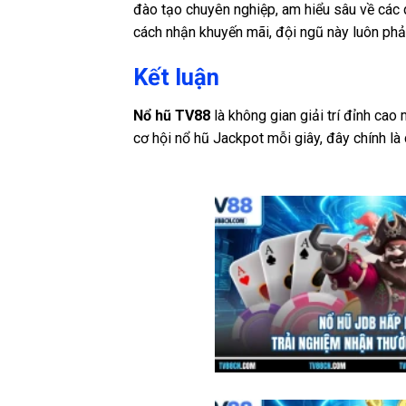
đào tạo chuyên nghiệp, am hiểu sâu về các q
cách nhận khuyến mãi, đội ngũ này luôn phản 
Kết luận
Nổ hũ TV88
là không gian giải trí đỉnh cao
cơ hội nổ hũ Jackpot mỗi giây, đây chính là