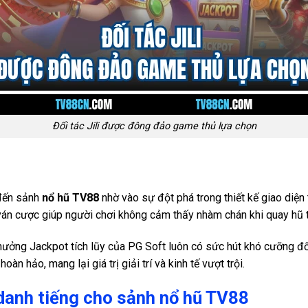
Đối tác Jili được đông đảo game thủ lựa chọn
 đến sảnh
nổ hũ TV88
nhờ vào sự đột phá trong thiết kế giao diện
án cược giúp người chơi không cảm thấy nhàm chán khi quay hũ tr
hưởng Jackpot tích lũy của PG Soft luôn có sức hút khó cưỡng đố
àn hảo, mang lại giá trị giải trí và kinh tế vượt trội.
anh tiếng cho sảnh nổ hũ TV88