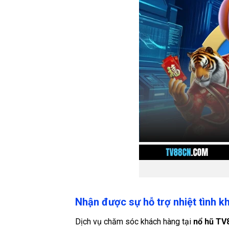
Nhận được sự hỗ trợ nhiệt tình k
Dịch vụ chăm sóc khách hàng tại
nổ hũ TV