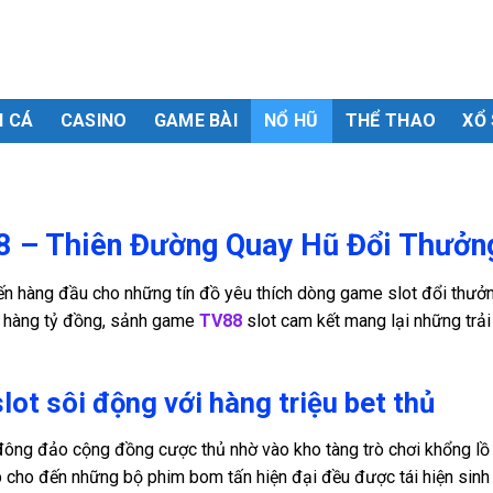
N CÁ
CASINO
GAME BÀI
NỔ HŨ
THỂ THAO
XỔ
 – Thiên Đường Quay Hũ Đổi Thưởn
ến hàng đầu cho những tín đồ yêu thích dòng game slot đổi thưởn
ới hàng tỷ đồng, sảnh game
TV88
slot cam kết mang lại những trải 
ot sôi động với hàng triệu bet thủ
đông đảo cộng đồng cược thủ nhờ vào kho tàng trò chơi khổng lồ
ập cho đến những bộ phim bom tấn hiện đại đều được tái hiện sin