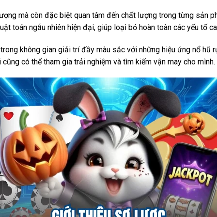
lượng mà còn đặc biệt quan tâm đến chất lượng trong từng sản p
t toán ngẫu nhiên hiện đại, giúp loại bỏ hoàn toàn các yếu tố ca
rong không gian giải trí đầy màu sắc với những hiệu ứng nổ hũ rự
ai cũng có thể tham gia trải nghiệm và tìm kiếm vận may cho mình.