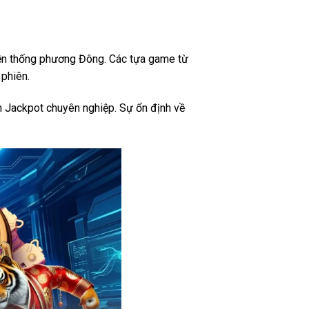
ền thống phương Đông. Các tựa game từ
 phiên.
n Jackpot chuyên nghiệp. Sự ổn định về