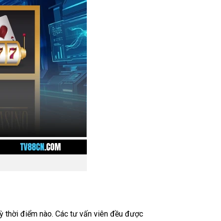
ỳ thời điểm nào. Các tư vấn viên đều được